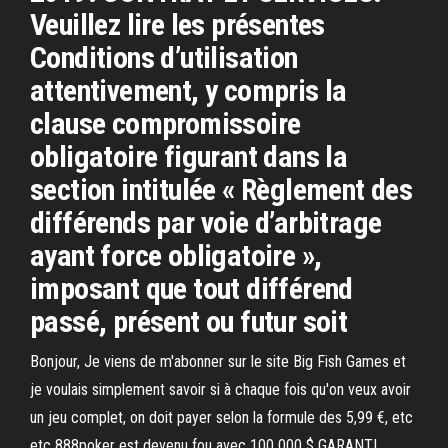
Veuillez lire les présentes
Conditions d’utilisation
attentivement, y compris la
clause compromissoire
obligatoire figurant dans la
section intitulée « Règlement des
différends par voie d’arbitrage
ayant force obligatoire »,
imposant que tout différend
passé, présent ou futur soit
Bonjour, Je viens de m'abonner sur le site Big Fish Games et
je voulais simplement savoir si à chaque fois qu'on veux avoir
un jeu complet, on doit payer selon la formule des 5,99 €, etc
etc 888poker est devenu fou avec 100 000 $ GARANTI