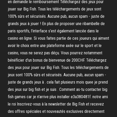
en demande le remboursement Téléchargez des jeux pour
jouer sur Big Fish. Tous les téléchargements de jeux sont
100% sûrs et sécurisés. Aucune pub, aucun spam - juste de
grands jeux à jouer ! En plus de proposer une ribambelle de
paris sportifs, l’interface s’est également lancée dans le
casino en ligne. Si vous faites partie de ces joueurs qui aiment
avoir le choix entre une plateforme axée sur le sport et le
casino, vous ne serez pas déçu. Vous pourrez notamment
bénéficier d'un bonus de bienvenue de 200CHF. Téléchargez
des jeux pour jouer sur Big Fish. Tous les téléchargements de
jeux sont 100% sûrs et sécurisés. Aucune pub, aucun spam -
juste de grands jeux à . cela fait plusieurs mois quee je prend
des jeux sur big fish et je suis . Comment as-tu contacter big
fish games car je n'arrive plus installer e3a380481f. notre ami
le roi Inscrivez-vous à la newsletter de Big Fish et recevez
des offres spéciales et nouveautés exclusives directement