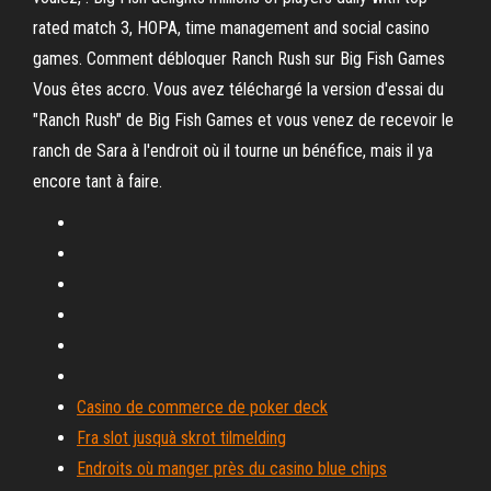
rated match 3, HOPA, time management and social casino
games. Comment débloquer Ranch Rush sur Big Fish Games
Vous êtes accro. Vous avez téléchargé la version d'essai du
"Ranch Rush" de Big Fish Games et vous venez de recevoir le
ranch de Sara à l'endroit où il tourne un bénéfice, mais il ya
encore tant à faire.
Casino de commerce de poker deck
Fra slot jusquà skrot tilmelding
Endroits où manger près du casino blue chips