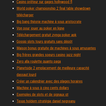
Casino prêteur sur gages hollywood fl
World poker championship 2 final table showdown
télécharger
Big bang théorie machine à sous aristocrate
Vpn pour jouer au poker en ligne
Téléchargement gratuit zynga poker apk
Gossip slots tours gratuits sans dépôt
Maison bonus gratuite de machines à sous amusantes
Big frères grandes soeurs casino jazz night
Zero alla roulette quanto paga
Planetside 2 emplacement de meilleure capacité
dassaut lourd
Créer un calendrier avec des plages horaires
Machine à sous à cinq cents dollars
Exemples de slots et de signaux qt
Texas holdem stratégie daniel negreanu