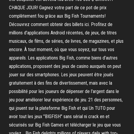
CHAQUE JOUR! Gagnez votre part de ce pot de prix
complètement fou grâce aux Big Fish Tournaments!
Découvrez comment obtenir des billets ici. Profitez de
millions d'applications Android récentes, de jeux, de titres
musicaux, de films, de séries, de livres, de magazines, et plus
encore. À tout moment, où que vous soyez, sur tous vos
appareils. Les applications Big Fish, comme biens d’autres
applications, proposent des jeux de casino auxquels on peut
jouer sur des smartphones. Les jeux peuvent être joués
gratuitement à des fins de divertissement, mais avec la
possibilité pour les joueurs de dépenser de l'argent dans le
jeu pour améliorer leur expérience de jeu. 21 des personnes,
qui jouent sur la plateforme Big Fish et qui Un TUTO pour
avoir tout les jeux "BIGFISH" sans sérial ni crack en et
sécurisés sur Big Fish Games et télécharger le jeu que vous
voulez, . Big Fish delights millions of players daily with top-