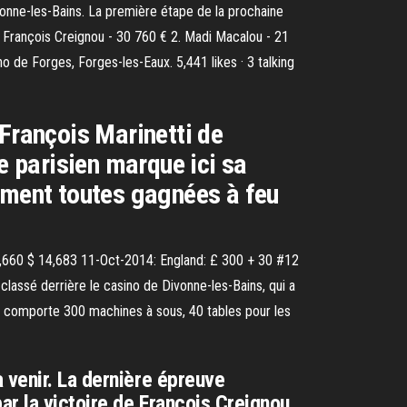
vonne-les-Bains. La première étape de la prochaine
1. François Creignou - 30 760 € 2. Madi Macalou - 21
o de Forges, Forges-les-Eaux. 5,441 likes · 3 talking
-François Marinetti de
e parisien marque ici sa
iment toutes gagnées à feu
,660 $ 14,683 11-Oct-2014: England: £ 300 + 30 #12
assé derrière le casino de Divonne-les-Bains, qui a
ne comporte 300 machines à sous, 40 tables pour les
 venir. La dernière épreuve
ar la victoire de François Creignou.