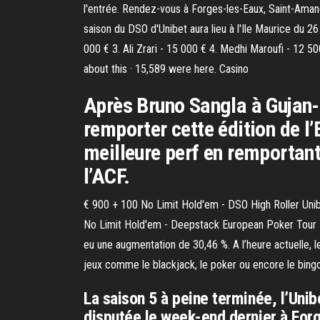
l'entrée. Rendez-vous à Forges-les-Eaux, Saint-Amand
saison du DSO d'Unibet aura lieu à l'Ile Maurice du 2
000 € 3. Ali Zrari - 15 000 € 4. Medhi Maroufi - 12 50
about this · 15,589 were here. Casino
Après Bruno Sangla à Gujan-M
remporter cette édition de l
meilleure perf en remportant
l’ACF.
€ 900 + 100 No Limit Hold'em - DSO High Roller Un
No Limit Hold'em - Deepstack European Poker Tour - 
eu une augmentation de 30,46 %. A l’heure actuelle, 
jeux comme le blackjack, le poker ou encore le bing
La saison 5 à peine terminée, l’Uni
disputée le week-end dernier à Forg