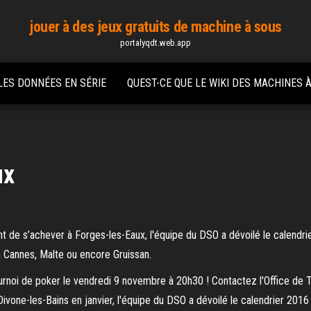
jouer à des jeux gratuits de machine à sous
portalyqdt.web.app
LES DONNÉES EN SÉRIE
QUEST-CE QUE LE WIKI DES MACHINES 
ux
t de s’achever à Forges-les-Eaux, l'équipe du DSO a dévoilé le calendrie
 à Cannes, Malte ou encore Gruissan.
urnoi de poker le vendredi 9 novembre à 20h30 ! Contactez l'Office de 
vone-les-Bains en janvier, l'équipe du DSO a dévoilé le calendrier 2016 