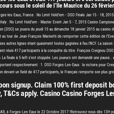
ours sous le soleil de l’Ile Maurice du 26 février
s-les-Eaux, France . No Limit Hold'em - DSO Finale Jan 15 - 18, 2015 
 Italy . No Limit Hold'em - Master Event Jan 5 - 7, 2015 Casino Campion
n (DSO) se jouera du jeudi 15 au dimanche 18 janvier 2015 au casino de
t au tour de Jean-François Marinetti de remporter cette édition de l’Eve
 ses autres lignes étant quasiment toutes gagnées à feu l’ACF. La saiso
nt réuni 417 participants à la conquête du titre. François Creignou DSO F
 La finale à 5-left s’est stoppée. Les joueurs ont demandé une pause… et 
emportent respectivement : 1. DSO Forges-Les-Eaux : la victoire pour Cr
devant un field de 417 participants, le Français remporte son plus gros
pon signup. Claim 100% first deposit b
y, T&Cs apply. Casino Casino Forges L
R, à Forges-Les-Eaux le 22 Octobre 2017 !Retrouvez-nous dès 13H pou