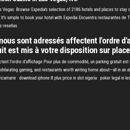
s Vegas: Browse Expedia's selection of 2186 hotels and places to stay c
 It's simple to book your hotel with Expedia Encuentra restaurantes de 
e reseñas.
ous sont adressés affectent l'ordre d'
t est mis à votre disposition sur place
nt l'ordre d'affichage Pour plus de commodité, un parking gratuit est m
 exhilarating gaming, and restaurants worth writing home about—all in 
camarie · download iphone 8 plus price in slot nigeria · poker legal in l