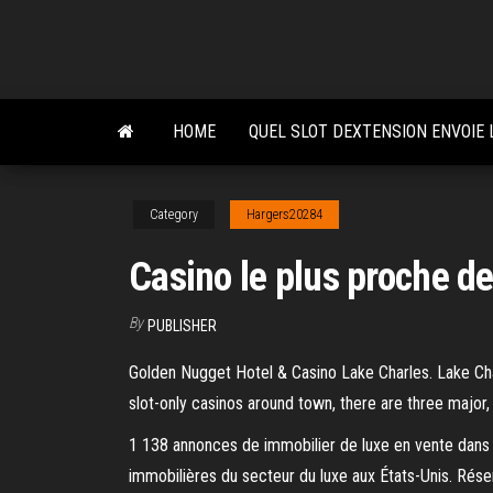
Skip
to
the
content
HOME
QUEL SLOT DEXTENSION ENVOIE 
Category
Hargers20284
Casino le plus proche de
By
PUBLISHER
Golden Nugget Hotel & Casino Lake Charles. Lake Char
slot-only casinos around town, there are three major
1 138 annonces de immobilier de luxe en vente dans 
immobilières du secteur du luxe aux États-Unis. Réser