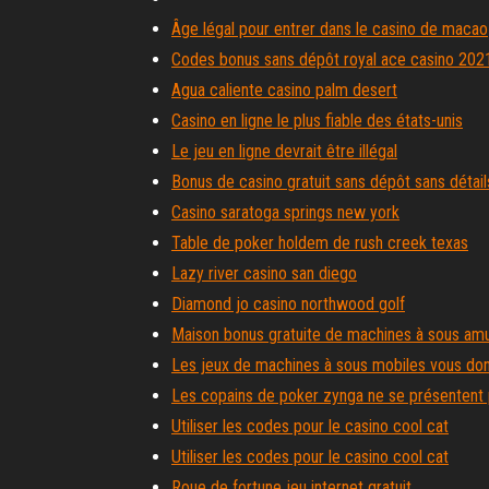
Âge légal pour entrer dans le casino de macao
Codes bonus sans dépôt royal ace casino 202
Agua caliente casino palm desert
Casino en ligne le plus fiable des états-unis
Le jeu en ligne devrait être illégal
Bonus de casino gratuit sans dépôt sans détail
Casino saratoga springs new york
Table de poker holdem de rush creek texas
Lazy river casino san diego
Diamond jo casino northwood golf
Maison bonus gratuite de machines à sous am
Les jeux de machines à sous mobiles vous donn
Les copains de poker zynga ne se présentent
Utiliser les codes pour le casino cool cat
Utiliser les codes pour le casino cool cat
Roue de fortune jeu internet gratuit