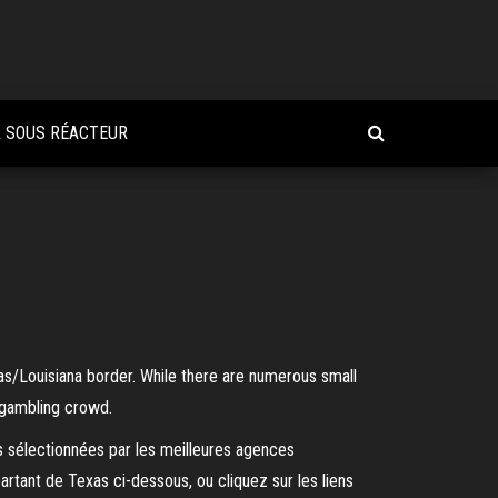
À SOUS RÉACTEUR
as/Louisiana border. While there are numerous small
a gambling crowd.
s sélectionnées par les meilleures agences
artant de Texas ci-dessous, ou cliquez sur les liens