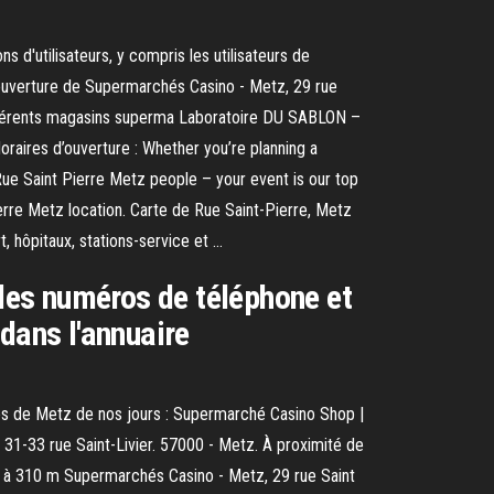
 d'utilisateurs, y compris les utilisateurs de
'ouverture de Supermarchés Casino - Metz, 29 rue
ifférents magasins superma Laboratoire DU SABLON –
raires d’ouverture : Whether you’re planning a
 Rue Saint Pierre Metz people – your event is our top
erre Metz location. Carte de Rue Saint-Pierre, Metz
, hôpitaux, stations-service et …
 les numéros de téléphone et
dans l'annuaire
s de Metz de nos jours : Supermarché Casino Shop |
31-33 rue Saint-Livier. 57000 - Metz. À proximité de
e; à 310 m Supermarchés Casino - Metz, 29 rue Saint