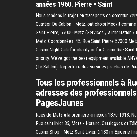
années 1960. Pierre • Saint
Nous rendons le trajet en transports en commun vers R
Quartier Du Sablon - Metz, ont choisi Moovit comme 
Saint Pierre, 57000 Metz (Services / Alimentation 
Metz. Coordonnées: 45, Rue Saint Pierre 57000 Metz. 
Casino Night Gala for charity or for Casino Rue Saint
priority. We’ve got the best equipment available ANY
(Le Sablon). Répertoire des services proches de Rue S
Tous les professionnels à Ru
adresses des professionnels 
PagesJaunes
Rues de Metz à la première annexion 1870-1918. No
Rue saint livier 35, Metz - Horaire, Catalogues et 
Casino Shop - Metz Saint Livier. à 130 m Épicerie fi