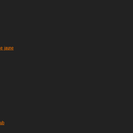
ue jaune
lub