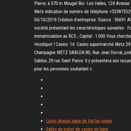
Pierre; à 570 m Mougel Bio- Les Halles, 124 Avenue
Metz indication de numéro de téléphone +33387552928,
04/10/2019 Création d'entreprise. Source : 36691 A
société présentant les caractéristiques suivantes :
immatriculation au RCS ; Capital : 1.000 Vous cherche
Hoodspot ! Casino. 14. Casino supermarché Metz 29 
Champagne METZ SABLON 80, Rue Jean Dorval, poète
Sablon, 29 rue Saint Pierre. Il y présentera ses rec
pour les personnes souhaitant s
Lucky dragon salon de thé las vegas
Salles de poker de casino en ligne