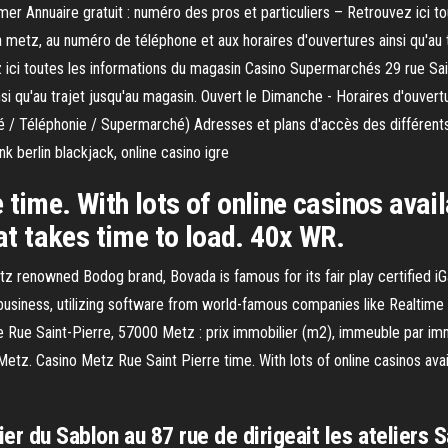
mer Annuaire gratuit : numéro des pros et particuliers – Retrouvez ici 
etz, au numéro de téléphone et aux horaires d'ouvertures ainsi qu'au t
ici toutes les informations du magasin Casino Supermarchés 29 rue Sai
si qu'au trajet jusqu'au magasin. Ouvert le Dimanche - Horaires d'ouver
té / Téléphonie / Supermarché) Adresses et plans d'accès des différen
k berlin blackjack, online casino igre
time. With lots of online casinos avail
hat takes time to load. 40x WR.
 renowned Bodog brand, Bovada is famous for its fair play certified i
 business, utilizing software from world-famous companies like Realtim
e Rue Saint-Pierre, 57000 Metz : prix immobilier (m2), immeuble par im
z. Casino Metz Rue Saint Pierre time. With lots of online casinos availa
ier du Sablon au 87 rue de dirigeait les ateliers