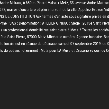
 Andre Malraux; à 680 m Picard Malraux Metz, 33, avenue Andre Malraux
 oraires d'ouverture et plan interactif de la ville. Appelez Espace Vi
VIS DE CONSTITUTION Aux termes d’un acte sous signature privée en da
 Forme : SAS ; Dénomination : ATELIER GINKGO ; Siège : 20 rue Saint Pi
z un professionnel domicilié rue saint pierre à Metz ? Toutes les sociét
Rue Saint Pierre, 57000 Metz Afficher le numéro. Agence bancaire. Ban
 lorrain, est en séance de dédicace, samedi 07 septembre 2019, de 
ueils de poésie, notamment : Mots pour LA Muse et Causerie au coin du C