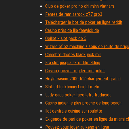
Club de poker pro ho chi minh vietnam
Fentes de ram asrock z77 pro3
Télécharger le bot de poker en ligne reddit
Casino près de lîle fenwick de
Oeillet k slot pack de 5
Wizard of oz machine à sous de route de briq
Chambre dhôtes black jack mill
Fra slot jusquà skrot tilmelding
Casino grosvenor g lecture poker
Hoyle casino 2000 téléchargement gratuit
Slot sd funktioniert nicht mehr
Lady gaga poker face letra traducida
Casino indien le plus proche de long beach
Ilot centrale cuisine sur roulette
Exigence de pari de poker en ligne du miami c
Pouvez-vous jouer au keno en ligne