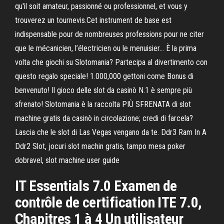
qu'il soit amateur, passionné ou professionnel, et vous y
trouverez un tournevis.Cet instrument de base est
indispensable pour de nombreuses professions pour ne citer
que le mécanicien, l’électricien ou le menuisier… È la prima
volta che giochi su Slotomania? Partecipa al divertimento con
questo regalo speciale! 1.000,000 gettoni come Bonus di
benvenuto! Il gioco delle slot da casinò N.1 è sempre più
sfrenato! Slotomania è la raccolta PIÙ SFRENATA di slot
machine gratis da casinò in circolazione; credi di farcela?
Lascia che le slot di Las Vegas vengano da te. Ddr3 Ram In A
Ddr2 Slot, jocuri slot machin gratis, tampo mesa poker
dobravel, slot machine user guide
IT Essentials 7.0 Examen de
contrôle de certification ITE 7.0,
Chapitres 1 à 4 Un utilisateur