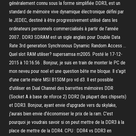
généralement connu sous la forme simplifiée DDR3, est un
standard de mémoire vive dynamique électronique défini par
le JEDEC, destiné à être progressivement utilisé dans les
ordinateurs personnels commercialisés à partir de l’année
2007.. DDR3 SDRAM est un sigle anglais pour Double Data
Rate 3rd generation Synchronous Dynamic Random Access …
Quel slot RAM utiliser? supersamsa m2005. Posté le 17-12-
2015 à 10:16:56 . Bonjour, je suis en train de monter le PC de
mon neveu pour noel et une question bête me bloque. Il s'agit
d'une carte mère MSI B150M pro vd d3. Il est possible
d'utiliser en Dual Channel des barrettes mémoires DDR
(Socket A à base de nforce 2) DDR2 (la plupart des chipsets)
et DDR3. Bonjour, ayant envie d'upgrade vers du skylake,
j'aurais bien envie d'économiser le prix de la ram. C'est
pourquoi je voudrais savoir si on peut mettre de la DDR3 à la
place de mettre de la DDR4. CPU : DDR4 vs DDR3 en