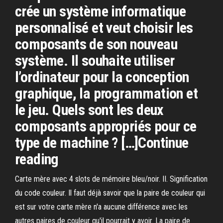
crée un système informatique
personnalisé et veut choisir les
composants de son nouveau
système. Il souhaite utiliser
l’ordinateur pour la conception
graphique, la programmation et
le jeu. Quels sont les deux
composants appropriés pour ce
type de machine ? […]Continue
reading
Carte mère avec 4 slots de mémoire bleu/noir. II. Signification
du code couleur. Il faut déjà savoir que la paire de couleur qui
est sur votre carte mère n'a aucune différence avec les
autres paires de couleur qu'il pourrait y avoir. La paire de