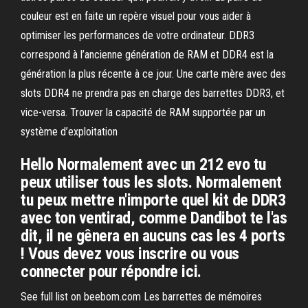
couleur est en faite un repère visuel pour vous aider à
optimiser les performances de votre ordinateur. DDR3
correspond à l’ancienne génération de RAM et DDR4 est la
génération la plus récente à ce jour. Une carte mère avec des
slots DDR4 ne prendra pas en charge des barrettes DDR3, et
vice-versa. Trouver la capacité de RAM supportée par un
système d’exploitation
Hello Normalement avec un 212 evo tu
peux utiliser tous les slots. Normalement
tu peux mettre n'importe quel kit de DDR3
avec ton ventirad, comme Dandibot te l'as
dit, il ne gênera en aucuns cas les 4 ports
! Vous devez vous inscrire ou vous
connecter pour répondre ici.
See full list on beebom.com Les barrettes de mémoires