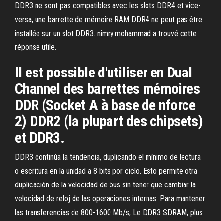
DDR3 ne sont pas compatibles avec les slots DDR4 et vice-
versa, une barrette de mémoire RAM DDR4 ne peut pas être
installée sur un slot DDR3. nimry.mohammad a trouvé cette
réponse utile.
Il est possible d'utiliser en Dual
Channel des barrettes mémoires
DDR (Socket A à base de nforce
2) DDR2 (la plupart des chipsets)
et DDR3.
DDR3 continúa la tendencia, duplicando el mínimo de lectura
o escritura en la unidad a 8 bits por ciclo. Esto permite otra
duplicación de la velocidad de bus sin tener que cambiar la
velocidad de reloj de las operaciones internas. Para mantener
las transferencias de 800-1600 Mb/s, Le DDR3 SDRAM, plus